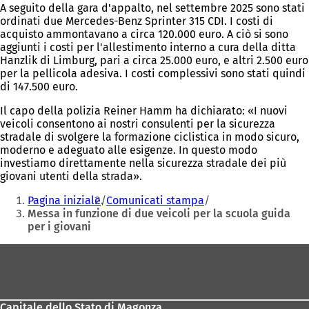
A seguito della gara d'appalto, nel settembre 2025 sono stati
ordinati due Mercedes-Benz Sprinter 315 CDI. I costi di
acquisto ammontavano a circa 120.000 euro. A ciò si sono
aggiunti i costi per l'allestimento interno a cura della ditta
Hanzlik di Limburg, pari a circa 25.000 euro, e altri 2.500 euro
per la pellicola adesiva. I costi complessivi sono stati quindi
di 147.500 euro.
Il capo della polizia Reiner Hamm ha dichiarato: «I nuovi
veicoli consentono ai nostri consulenti per la sicurezza
stradale di svolgere la formazione ciclistica in modo sicuro,
moderno e adeguato alle esigenze. In questo modo
investiamo direttamente nella sicurezza stradale dei più
giovani utenti della strada».
Siete
Pagina iniziale
Comunicati stampa
qui:
Messa in funzione di due veicoli per la scuola guida
per i giovani
Area
dei
piedi
Capitale dello Stato di Magonza