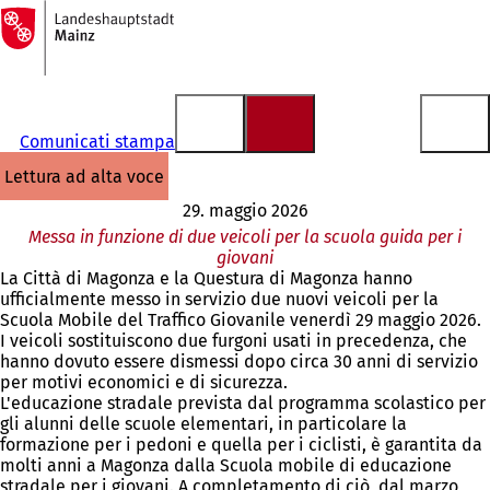
Alla
pagina
Vai al contenuto
iniziale
Comunicati stampa
lettura ad alta voce
29. maggio 2026
Messa in funzione di due veicoli per la scuola guida per i
giovani
La Città di Magonza e la Questura di Magonza hanno
ufficialmente messo in servizio due nuovi veicoli per la
Scuola Mobile del Traffico Giovanile venerdì 29 maggio 2026.
I veicoli sostituiscono due furgoni usati in precedenza, che
hanno dovuto essere dismessi dopo circa 30 anni di servizio
per motivi economici e di sicurezza.
L'educazione stradale prevista dal programma scolastico per
gli alunni delle scuole elementari, in particolare la
formazione per i pedoni e quella per i ciclisti, è garantita da
molti anni a Magonza dalla Scuola mobile di educazione
stradale per i giovani. A completamento di ciò, dal marzo