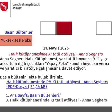
Ana
sayfaya
İçeriğe atla
Basın Bültenleri
yüksek sesle oku
21. Mayıs 2026
Halk kütüphanesinde KI tatil atölyesi - Anna Seghers
Anna Seghers Halk Kütüphanesi, yaz tatili boyunca 9-11 yaş
arası tüm ilgili çocukları "Yapay Zeka" konulu heyecan verici
ve yaratıcı bir atölye çalışmasına davet ediyor.
Basın bültenini ekte bulabilirsiniz.
Halk kütüphanesinde PM KI tatil atölyesi - Anna Seghers
PDF
-Dosya
34,44 kB
Buradasınız:
Ana Sayfa
Basın Bültenleri
Halk kütüphanesinde KI tatil atölyesi - Anna Seghers
Ayak