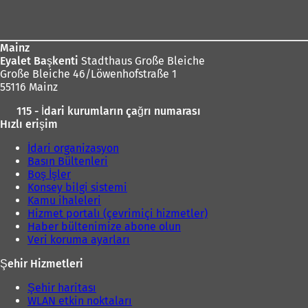
bölgesi
Mainz
Eyalet Başkenti
Stadthaus Große Bleiche
Große Bleiche 46/Löwenhofstraße 1
55116 Mainz
115 - İdari kurumların çağrı numarası
Hızlı erişim
İdari organizasyon
Basın Bültenleri
Boş İşler
Konsey bilgi sistemi
Kamu ihaleleri
Hizmet portalı (çevrimiçi hizmetler)
Haber bültenimize abone olun
Veri koruma ayarları
Şehir Hizmetleri
Şehir haritası
WLAN etkin noktaları