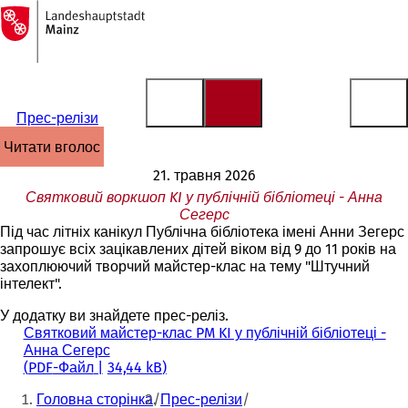
На
головну
Перейти до змісту
сторінку
Прес-релізи
читати вголос
21. травня 2026
Святковий воркшоп KI у публічній бібліотеці - Анна
Сегерс
Під час літніх канікул Публічна бібліотека імені Анни Зегерс
запрошує всіх зацікавлених дітей віком від 9 до 11 років на
захоплюючий творчий майстер-клас на тему "Штучний
інтелект".
У додатку ви знайдете прес-реліз.
Святковий майстер-клас PM KI у публічній бібліотеці -
Анна Сегерс
PDF
-Файл
34,44 kB
Ти
Головна сторінка
Прес-релізи