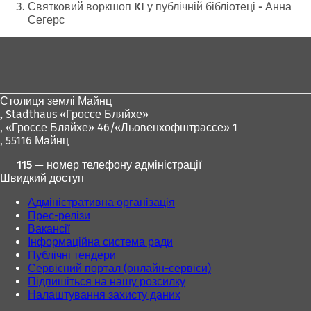
тут:
Святковий воркшоп KI у публічній бібліотеці - Анна
Сегерс
Зона
для
ніг
Столиця землі Майнц
,
Stadthaus «Гроссе Бляйхе»
, «Гроссе Бляйхе» 46/«Льовенхофштрассе» 1
, 55116 Майнц
115 — номер телефону адміністрації
Швидкий доступ
Адміністративна організація
Прес-релізи
Вакансії
Інформаційна система ради
Публічні тендери
Сервісний портал (онлайн-сервіси)
Підпишіться на нашу розсилку
Налаштування захисту даних