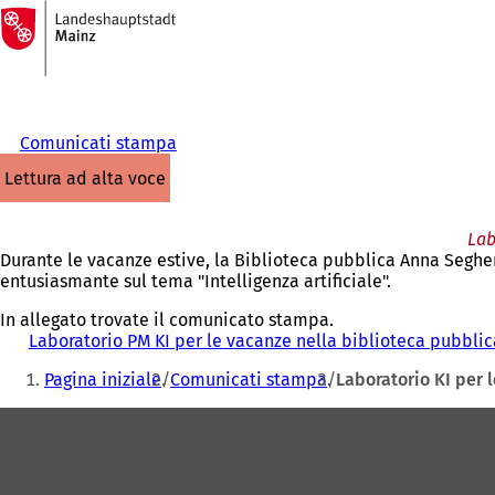
Alla
pagina
Vai al contenuto
iniziale
Comunicati stampa
lettura ad alta voce
Lab
Durante le vacanze estive, la Biblioteca pubblica Anna Seghers
entusiasmante sul tema "Intelligenza artificiale".
In allegato trovate il comunicato stampa.
Laboratorio PM KI per le vacanze nella biblioteca pubblic
Siete
Pagina iniziale
Comunicati stampa
Laboratorio KI per 
qui:
Area
dei
piedi