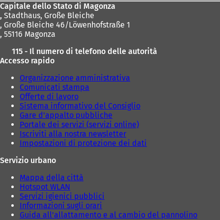
Capitale dello Stato di Magonza
,
Stadthaus, Große Bleiche
, Große Bleiche 46/Löwenhofstraße 1
, 55116 Magonza
115 - Il numero di telefono delle autorità
Accesso rapido
Organizzazione amministrativa
Comunicati stampa
Offerte di lavoro
Sistema informativo del Consiglio
Gare d'appalto pubbliche
Portale dei servizi (servizi online)
Iscriviti alla nostra newsletter
Impostazioni di protezione dei dati
Servizio urbano
Mappa della città
Hotspot WLAN
Servizi igienici pubblici
Informazioni sugli orari
Guida all'allattamento e al cambio del pannolino