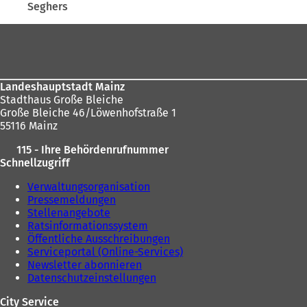
Seghers
sich
hier:
Fußbereich
Landeshauptstadt Mainz
Stadthaus Große Bleiche
Große Bleiche 46/Löwenhofstraße 1
55116 Mainz
115 - Ihre Behördenrufnummer
Schnellzugriff
Verwaltungsorganisation
Pressemeldungen
Stellenangebote
Ratsinformationssystem
Öffentliche Ausschreibungen
Serviceportal (Online-Services)
Newsletter abonnieren
Datenschutzeinstellungen
City Service