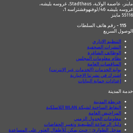
ماينز، عاصمة الولاية،
Stadthaus، غروسه بليشه،
غروسه بليشه 46/لوفنهوفشتراسه 1،
55116 ماينز
115 - رقم هاتف السلطات
الوصول السريع
التنظيم الإداري
النشرات الصحفية
الوظائف الشاغرة
نظام معلومات المجلس
المناقصات العامة
بوابة الخدمات (الخدمات عبر الإنترنت)
اشترك في نشرتنا الإخبارية
إعدادات حماية البيانات
خدمة المدينة
خريطة المدينة
النقاط الساخنة لشبكة WLAN اللاسلكية
المراحيض العامة
معلومات الجدول الزمني
دليل الرضاعة الطبيعية وتغيير الحفاضات
مدخل الطوارئ - حيث يمكن للأطفال العثور على المساعدة