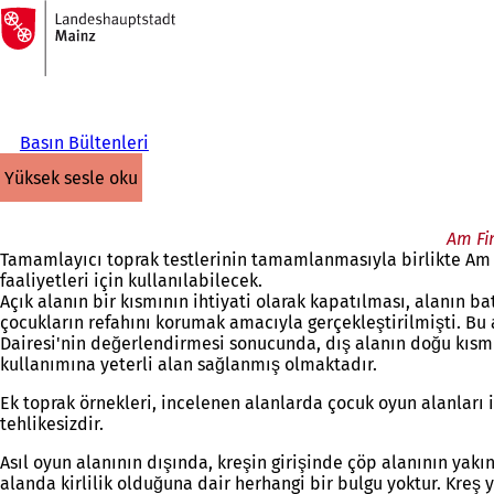
Ana
sayfaya
İçeriğe atla
Basın Bültenleri
yüksek sesle oku
Am Fi
Tamamlayıcı toprak testlerinin tamamlanmasıyla birlikte Am 
faaliyetleri için kullanılabilecek.
Açık alanın bir kısmının ihtiyati olarak kapatılması, alanın 
çocukların refahını korumak amacıyla gerçekleştirilmişti. Bu
Dairesi'nin değerlendirmesi sonucunda, dış alanın doğu kısmı
kullanımına yeterli alan sağlanmış olmaktadır.
Ek toprak örnekleri, incelenen alanlarda çocuk oyun alanları
tehlikesizdir.
Asıl oyun alanının dışında, kreşin girişinde çöp alanının yakın
alanda kirlilik olduğuna dair herhangi bir bulgu yoktur. Kreş