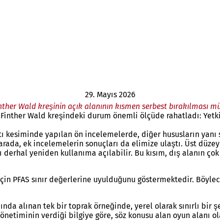
29. Mayıs 2026
nther Wald kreşinin açık alanının kısmen serbest bırakılması 
Finther Wald kreşindeki durum önemli ölçüde rahatladı: Yetki
batı kesiminde yapılan ön incelemelerde, diğer hususların yanı
 arada, ek incelemelerin sonuçları da elimize ulaştı. Üst dü
 derhal yeniden kullanıma açılabilir. Bu kısım, dış alanın ç
 için PFAS sınır değerlerine uyulduğunu göstermektedir. Böyle
ında alınan tek bir toprak örneğinde, yerel olarak sınırlı bir 
 yönetiminin verdiği bilgiye göre, söz konusu alan oyun alanı 