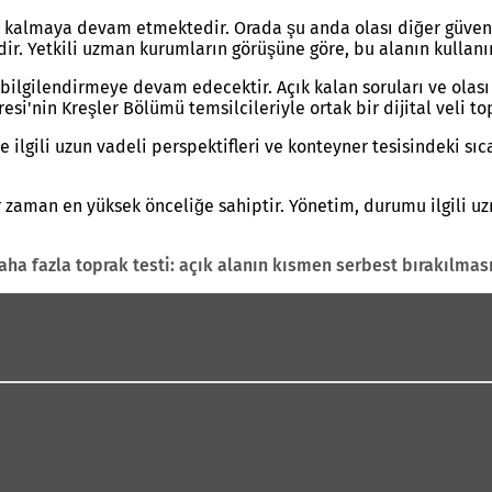
alı kalmaya devam etmektedir. Orada şu anda olası diğer güve
. Yetkili uzman kurumların görüşüne göre, bu alanın kullanı
bilgilendirmeye devam edecektir. Açık kalan soruları ve olası 
si'nin Kreşler Bölümü temsilcileriyle ortak bir dijital veli to
ilgili uzun vadeli perspektifleri ve konteyner tesisindeki sıc
er zaman en yüksek önceliğe sahiptir. Yönetim, durumu ilgili 
aha fazla toprak testi: açık alanın kısmen serbest bırakılm