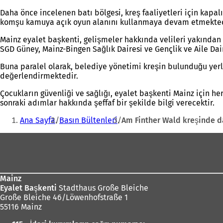
Daha önce incelenen batı bölgesi, kreş faaliyetleri için kap
komşu kamuya açık oyun alanını kullanmaya devam etmektedir
Mainz eyalet başkenti, gelişmeler hakkında velileri yakından 
SGD Güney, Mainz-Bingen Sağlık Dairesi ve Gençlik ve Aile Daire
Buna paralel olarak, belediye yönetimi kreşin bulunduğu yerle 
değerlendirmektedir.
Çocukların güvenliği ve sağlığı, eyalet başkenti Mainz için h
sonraki adımlar hakkında şeffaf bir şekilde bilgi verecektir.
Buradasınız:
Ana Sayfa
Basın Bültenleri
Am Finther Wald kreşinde d
Ayak
bölgesi
Mainz
Eyalet Başkenti
Stadthaus Große Bleiche
Große Bleiche 46/Löwenhofstraße 1
55116 Mainz