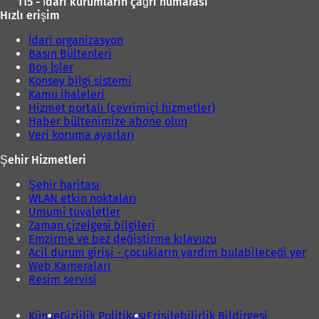
115 - İdari kurumların çağrı numarası
Hızlı erişim
İdari organizasyon
Basın Bültenleri
Boş İşler
Konsey bilgi sistemi
Kamu ihaleleri
Hizmet portalı (çevrimiçi hizmetler)
Haber bültenimize abone olun
Veri koruma ayarları
Şehir Hizmetleri
Şehir haritası
WLAN etkin noktaları
Umumi tuvaletler
Zaman çizelgesi bilgileri
Emzirme ve bez değiştirme kılavuzu
Acil durum girişi - çocukların yardım bulabileceği yer
Web Kameraları
Resim servisi
Künye
Gizlilik Politikası
Erişilebilirlik Bildirgesi