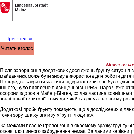
На
головну
Перейти до змісту
сторінку
Прес-релізи
читати вголос
Можливе час
Після завершення додаткових досліджень ґрунту ситуація в
майданчика може бути знову використана для роботи дитяч
Попереднє закриття частини відкритої території було здійсне
іншого, було виявлено підвищені рівні PFAS. Наразі вже от
охорони здоров'я Майнц-Бінген, східна частина зовнішньої 
зовнішньої території, тому дитячий садок має в своєму ро
Додаткові проби ґрунту показують, що в досліджених ділянк
точки зору шляху впливу «ґрунт–людина».
За межами власне ігрової зони в окремому зразку ґрунту б
ознак площинного забруднення немає. За даними керівництва