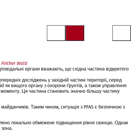
Finther Wald
повідальні органи вважають, що східна частина відкритого
опередніх досліджень у західній частині території, серед
d як вищого органу з охорони ґрунтів, а також управління
о моменту. Ця частина становить значно більшу частину
майданчиків. Таким чином, ситуація з PFAS є безпечною з
иявлено локально обмежене підвищення рівня свинцю. Однак
 зона.