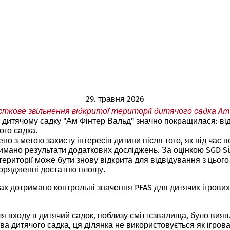
29. травня 2026
ткове звільнення відкритої території дитячого садка Am 
 дитячому садку "Ам Фінтер Вальд" значно покращилася: від
ого садка.
но з метою захисту інтересів дитини після того, як під час п
римано результати додаткових досліджень. За оцінкою SGD Sü
території може бути знову відкрита для відвідування з цьог
зпорядженні достатню площу.
ах дотримано контрольні значення PFAS для дитячих ігрових 
іля входу в дитячий садок, поблизу сміттєзвалища, було в
 дитячого садка, ця ділянка не використовується як ігрова