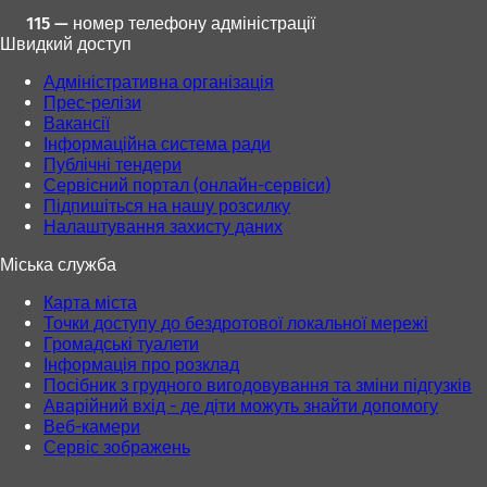
115 — номер телефону адміністрації
Швидкий доступ
Адміністративна організація
Прес-релізи
Вакансії
Інформаційна система ради
Публічні тендери
Сервісний портал (онлайн-сервіси)
Підпишіться на нашу розсилку
Налаштування захисту даних
Міська служба
Карта міста
Точки доступу до бездротової локальної мережі
Громадські туалети
Інформація про розклад
Посібник з грудного вигодовування та зміни підгузків
Аварійний вхід - де діти можуть знайти допомогу
Веб-камери
Сервіс зображень