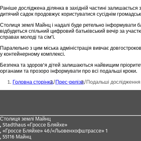
Раніше досліджена ділянка в західній частині залишається 
дитячий садок продовжує користуватися сусіднім громадськ
Столиця землі Майнц і надалі буде ретельно інформувати бат
відбудеться спільний цифровий батьківський вечір за участ
справах молоді та сім’ї.
Паралельно з цим міська адміністрація вивчає довгостроков
у контейнерному комплексі.
Безпека та здоров’я дітей залишаються найвищим пріоритет
органами та прозоро інформувати про всі подальші кроки.
Ти
Головна сторінка
Прес-релізи
Подальші дослідження 
тут:
Зона
для
ніг
Столиця землі Майнц
,
Stadthaus «Гроссе Бляйхе»
, «Гроссе Бляйхе» 46/«Льовенхофштрассе» 1
, 55116 Майнц