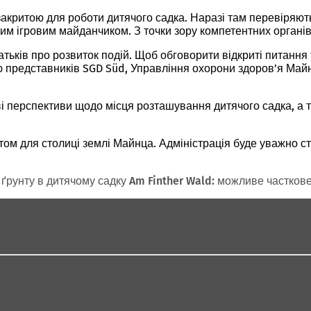
закритою для роботи дитячого садка. Наразі там перевіряють
им ігровим майданчиком. З точки зору компетентних органі
ьків про розвиток подій. Щоб обговорити відкриті питання т
ю представників SGD Süd, Управління охорони здоров’я Майнц
і перспективи щодо місця розташування дитячого садка, а т
ом для столиці землі Майнца. Адміністрація буде уважно ст
ґрунту в дитячому садку Am Finther Wald: можливе часткове