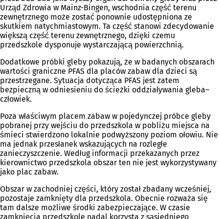
Urząd Zdrowia w Mainz-Bingen, wschodnia część terenu
zewnętrznego może zostać ponownie udostępniona ze
skutkiem natychmiastowym. Ta część stanowi zdecydowanie
większą część terenu zewnętrznego, dzięki czemu
przedszkole dysponuje wystarczającą powierzchnią.
Dodatkowe próbki gleby pokazują, że w badanych obszarach
wartości graniczne PFAS dla placów zabaw dla dzieci są
przestrzegane. Sytuacja dotycząca PFAS jest zatem
bezpieczną w odniesieniu do ścieżki oddziaływania gleba–
człowiek.
Poza właściwym placem zabaw w pojedynczej próbce gleby
pobranej przy wejściu do przedszkola w pobliżu miejsca na
śmieci stwierdzono lokalnie podwyższony poziom ołowiu. Nie
ma jednak przesłanek wskazujących na rozległe
zanieczyszczenie. Według informacji przekazanych przez
kierownictwo przedszkola obszar ten nie jest wykorzystywany
jako plac zabaw.
Obszar w zachodniej części, który został zbadany wcześniej,
pozostaje zamknięty dla przedszkola. Obecnie rozważa się
tam dalsze możliwe środki zabezpieczające. W czasie
zamknięcia przedszkole nadal korzysta z sąsiedniego