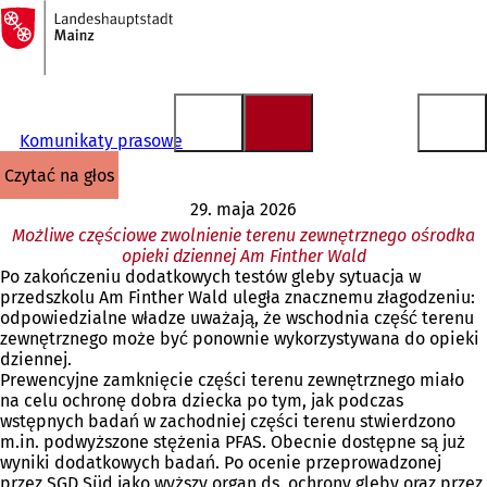
Do
strony
Przejdź do treści
głównej
Komunikaty prasowe
czytać na głos
29. maja 2026
Możliwe częściowe zwolnienie terenu zewnętrznego ośrodka
opieki dziennej Am Finther Wald
Po zakończeniu dodatkowych testów gleby sytuacja w
przedszkolu Am Finther Wald uległa znacznemu złagodzeniu:
odpowiedzialne władze uważają, że wschodnia część terenu
zewnętrznego może być ponownie wykorzystywana do opieki
dziennej.
Prewencyjne zamknięcie części terenu zewnętrznego miało
na celu ochronę dobra dziecka po tym, jak podczas
wstępnych badań w zachodniej części terenu stwierdzono
m.in. podwyższone stężenia PFAS. Obecnie dostępne są już
wyniki dodatkowych badań. Po ocenie przeprowadzonej
przez SGD Süd jako wyższy organ ds. ochrony gleby oraz przez