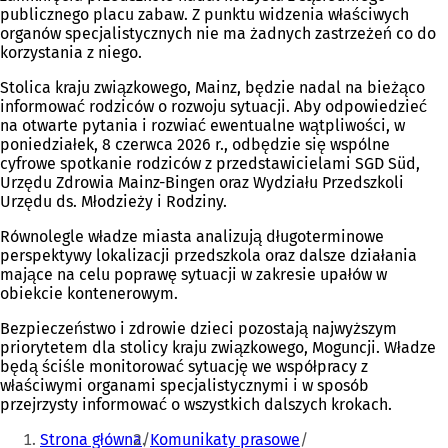
publicznego placu zabaw. Z punktu widzenia właściwych
organów specjalistycznych nie ma żadnych zastrzeżeń co do
korzystania z niego.
Stolica kraju związkowego, Mainz, będzie nadal na bieżąco
informować rodziców o rozwoju sytuacji. Aby odpowiedzieć
na otwarte pytania i rozwiać ewentualne wątpliwości, w
poniedziałek, 8 czerwca 2026 r., odbędzie się wspólne
cyfrowe spotkanie rodziców z przedstawicielami SGD Süd,
Urzędu Zdrowia Mainz-Bingen oraz Wydziału Przedszkoli
Urzędu ds. Młodzieży i Rodziny.
Równolegle władze miasta analizują długoterminowe
perspektywy lokalizacji przedszkola oraz dalsze działania
mające na celu poprawę sytuacji w zakresie upałów w
obiekcie kontenerowym.
Bezpieczeństwo i zdrowie dzieci pozostają najwyższym
priorytetem dla stolicy kraju związkowego, Moguncji. Władze
będą ściśle monitorować sytuację we współpracy z
właściwymi organami specjalistycznymi i w sposób
przejrzysty informować o wszystkich dalszych krokach.
Jesteś
Strona główna
Komunikaty prasowe