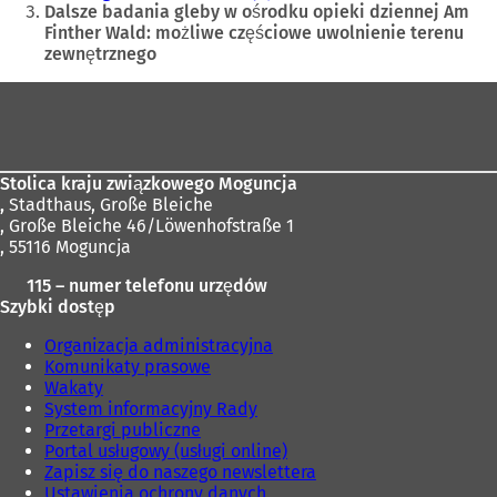
tutaj:
Dalsze badania gleby w ośrodku opieki dziennej Am
Finther Wald: możliwe częściowe uwolnienie terenu
zewnętrznego
Obszar
stóp
Stolica kraju związkowego Moguncja
,
Stadthaus, Große Bleiche
, Große Bleiche 46/Löwenhofstraße 1
, 55116 Moguncja
115 – numer telefonu urzędów
Szybki dostęp
Organizacja administracyjna
Komunikaty prasowe
Wakaty
System informacyjny Rady
Przetargi publiczne
Portal usługowy (usługi online)
Zapisz się do naszego newslettera
Ustawienia ochrony danych