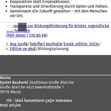
Kooperation statt Einzelaktionen.
Transparenz und Orientierung durch Daten und Fakten.
Gemeinsam die Zukunft gestalten – mit den Menschen
vor Ort.
Konzeption zur Bildungsförderung für Kinder, Jugendliche
und Familien
PDF
-Datei
210,80 kB
Sie
Ana Sayfa
Teklifleri keşfedin
Emek, eğitim, bilim
befinden
Eğitim ve okul
Bildungsplanung
sich
Fußbereich
hier:
Mainz
Eyalet Başkenti
Stadthaus Große Bleiche
Große Bleiche 46/Löwenhofstraße 1
55116 Mainz
115 - İdari kurumların çağrı numarası
Hızlı erişim