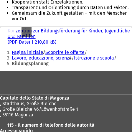
Kooperation statt Einzelaktionen.
Transparenz und Orientierung durch Daten und Fakten.
Gemeinsam die Zukunft gestalten – mit den Menschen
vor Ort.
Konzeption zur Bildungsförderung für Kinder, Jugendliche
und Familien
PDF
-Datei
210,80 kB
Sie
Pagina iniziale
Scoprire le offerte
befinden
Lavoro, educazione, scienza
Istruzione e scuola
Bildungsplanung
sich
hier:
Fußbereich
Capitale dello Stato di Magonza
,
Stadthaus, Große Bleiche
, Große Bleiche 46/Löwenhofstraße 1
, 55116 Magonza
115 - Il numero di telefono delle autorità
Accesso rapido