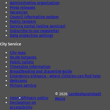
Administrative organization
Press releases
Vacancies
Council information system
Public tenders
Service portal (online services)
Subscribe to our newsletter
Data protection settings
City Service
City map
WLAN hotspots
Public toilets
Timetable information
Breastfeeding and diapering guide
Emergency entrance - where children can find help
Webcams
Picture service
© 2026
Landeshauptstadt
Imprint
Privacy policy
Mainz
Declaration on
accessibility