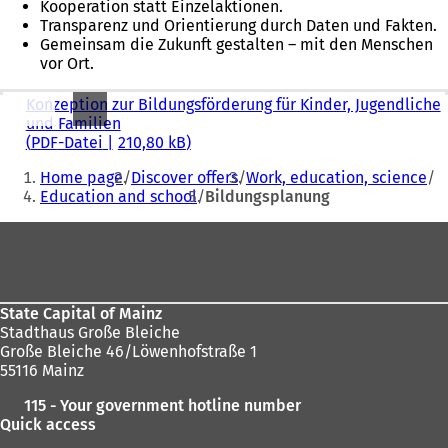
Kooperation statt Einzelaktionen.
Transparenz und Orientierung durch Daten und Fakten.
Gemeinsam die Zukunft gestalten – mit den Menschen
vor Ort.
Konzeption zur Bildungsförderung für Kinder, Jugendliche
und Familien
PDF
-Datei
210,80 kB
Sie
Home page
Discover offers
Work, education, science
befinden
Education and school
Bildungsplanung
sich
Fußbereich
hier:
State Capital of Mainz
Stadthaus Große Bleiche
Große Bleiche 46/Löwenhofstraße 1
55116 Mainz
115 - Your government hotline number
Quick access