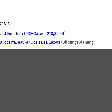
r Ort.
 und Familien
PDF
-Datei
210,80 kB
, освіта, наука
Освіта та школа
Bildungsplanung