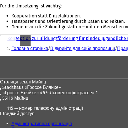
Für die Umsetzung ist wichtig:
Kooperation statt Einzelaktionen.
Transparenz und Orientierung durch Daten und Fakten.
Gemeinsam die Zukunft gestalten – mit den Menschen vo
Konzeption zur Bildungsförderung für Kinder, Jugendliche
Sie
Головна сторінка
Відкрийте для себе пропозиції
Праця
befinden
Fußbereich
sich
hier:
Столиця землі Майнц
,
Stadthaus «Гроссе Бляйхе»
, «Гроссе Бляйхе» 46/«Льовенхофштрассе» 1
, 55116 Майнц
115 — номер телефону адміністрації
Швидкий доступ
Адміністративна організація