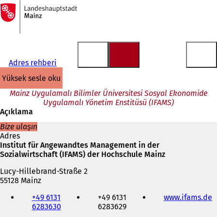
Ana
sayfaya
İçeriğe atla
Adres rehberi
yüksek sesle oku
Mainz Uygulamalı Bilimler Üniversitesi Sosyal Ekonomide
Uygulamalı Yönetim Enstitüsü (IFAMS)
Açıklama
Bize ulaşın
Adres
Institut für Angewandtes Management in der
Sozialwirtschaft (IFAMS) der Hochschule Mainz
Lucy-Hillebrand-Straße 2
55128 Mainz
Telefon,
+49 6131
+49 6131
www.ifams.de
(
faks
6283630
6283629
Y
ve
e