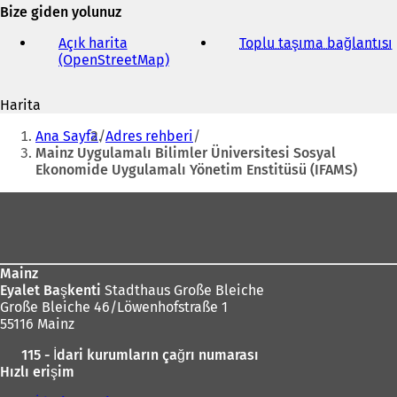
e-
Bize giden yolunuz
n
posta
i
adresi
Açık harita
Toplu taşıma bağlantısı
(
b
(OpenStreetMap)
(
i
Y
r
e
s
Harita
n
i
e
Buradasınız:
i
k
Ana Sayfa
Adres rehberi
b
i
Mainz Uygulamalı Bilimler Üniversitesi Sosyal
i
e
Ekonomide Uygulamalı Yönetim Enstitüsü (IFAMS)
r
d
s
e
Ayak
e
a
bölgesi
k
ç
m
ı
e
l
Mainz
d
ı
Eyalet Başkenti
Stadthaus Große Bleiche
e
r
Große Bleiche 46/Löwenhofstraße 1
a
)
55116 Mainz
ç
ı
ı
l
115 - İdari kurumların çağrı numarası
l
ı
Hızlı erişim
ı
r
)