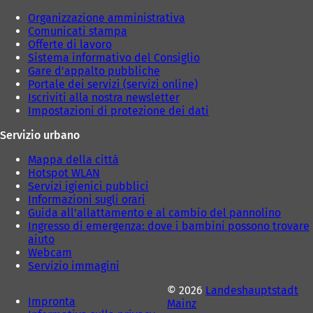
d
d
Organizzazione amministrativa
a
a
Comunicati stampa
)
)
Offerte di lavoro
Sistema informativo del Consiglio
Gare d'appalto pubbliche
Portale dei servizi (servizi online)
Iscriviti alla nostra newsletter
Impostazioni di protezione dei dati
Servizio urbano
Mappa della città
Hotspot WLAN
Servizi igienici pubblici
Informazioni sugli orari
Guida all'allattamento e al cambio del pannolino
Ingresso di emergenza: dove i bambini possono trovare
aiuto
Webcam
Servizio immagini
© 2026
Landeshauptstadt
Impronta
Mainz