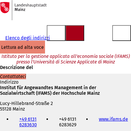
Alla
pagina
Vai al contenuto
iniziale
Elenco degli indirizzi
lettura ad alta voce
Istituto per la gestione applicata all'economia sociale (IFAMS)
presso l'Università di Scienze Applicate di Mainz
Descrizione del
Contattateci
Indirizzo
Institut für Angewandtes Management in der
Sozialwirtschaft (IFAMS) der Hochschule Mainz
Lucy-Hillebrand-Straße 2
55128 Mainz
Telefono,
+49 6131
+49 6131
www.ifams.de
(
fax
6283630
6283629
S
e
i