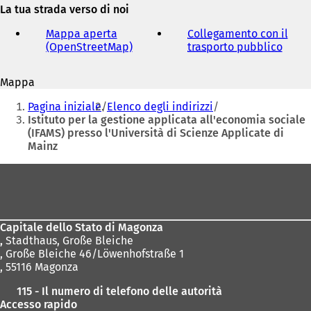
indirizzo
La tua strada verso di noi
a
e-
p
mail
Mappa aperta
Collegamento con il
r
(OpenStreetMap)
(
trasporto pubblico
(
e
S
S
i
i
i
n
Mappa
a
a
u
Siete
p
p
n
Pagina iniziale
Elenco degli indirizzi
r
r
qui:
a
Istituto per la gestione applicata all'economia sociale
e
e
n
(IFAMS) presso l'Università di Scienze Applicate di
i
i
u
Mainz
n
n
o
u
u
v
Area
n
n
a
dei
a
a
s
n
n
piedi
c
u
u
h
Capitale dello Stato di Magonza
o
o
e
,
Stadthaus, Große Bleiche
v
v
d
, Große Bleiche 46/Löwenhofstraße 1
a
a
a
, 55116 Magonza
s
s
)
c
c
115 - Il numero di telefono delle autorità
h
h
Accesso rapido
e
e