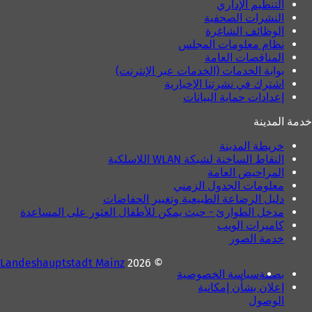
التنظيم الإداري
ة
)
النشرات الصحفية
)
الوظائف الشاغرة
نظام معلومات المجلس
المناقصات العامة
بوابة الخدمات (الخدمات عبر الإنترنت)
اشترك في نشرتنا الإخبارية
إعدادات حماية البيانات
خدمة المدينة
خريطة المدينة
النقاط الساخنة لشبكة WLAN اللاسلكية
المراحيض العامة
معلومات الجدول الزمني
دليل الرضاعة الطبيعية وتغيير الحفاضات
مدخل الطوارئ - حيث يمكن للأطفال العثور على المساعدة
كاميرات الويب
خدمة الصور
Landeshauptstadt Mainz
© 2026
بصمة
سياسة الخصوصية
إعلان بشأن إمكانية
الوصول