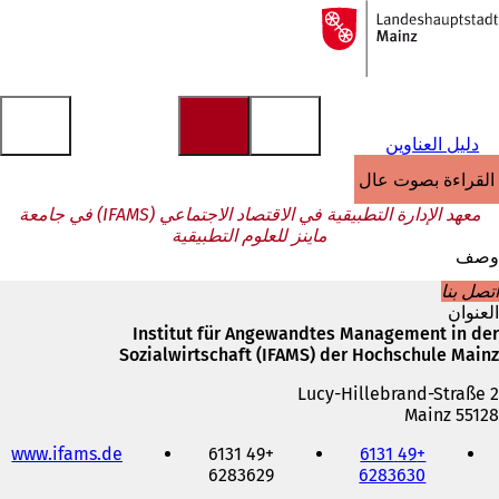
إلى
الصفحة
الانتقال إلى المحتوى
الرئيسية
دليل العناوين
القراءة بصوت عالٍ
معهد الإدارة التطبيقية في الاقتصاد الاجتماعي (IFAMS) في جامعة
ماينز للعلوم التطبيقية
وصف
اتصل بنا
العنوان
Institut für Angewandtes Management in der
Sozialwirtschaft (IFAMS) der Hochschule Mainz
Lucy-Hillebrand-Straße 2
55128 Mainz
الهاتف
(
www.ifams.de
+49 6131
+49 6131
والفاكس
6283630
6283629
ي
وعنوان
ف