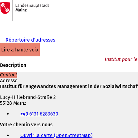
Vers
la
Accéder au contenu
page
d'accueil
Répertoire d'adresses
lire à haute voix
Institut pour 
Description
Contact
Adresse
Institut für Angewandtes Management in der Sozialwirtschaf
Lucy-Hillebrand-Straße 2
55128 Mainz
Téléphone,
+49 6131 6283630
fax
et
Votre chemin vers nous
adresse
électronique
Ouvrir la carte (OpenStreetMap)
(