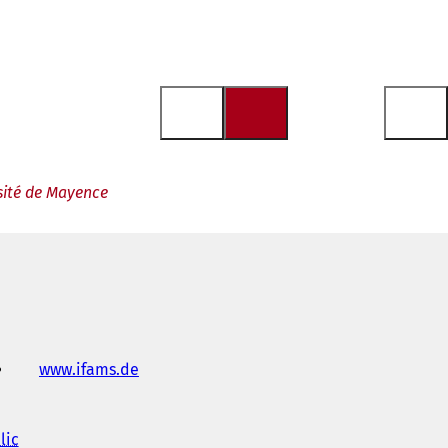
sité de Mayence
www.ifams.de
(
S
'
o
lic
(
u