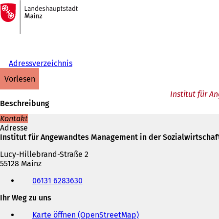
Zur
Startseite
Inhalt anspringen
Adressverzeichnis
vorlesen
Institut für 
Beschreibung
Kontakt
Adresse
Institut für Angewandtes Management in der Sozialwirtschaf
Lucy-Hillebrand-Straße 2
55128 Mainz
Telefon,
06131 6283630
Fax
und
Ihr Weg zu uns
E-
Mail-
Karte öffnen (OpenStreetMap)
(