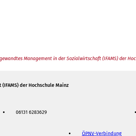
Angewandtes Management in der Sozialwirtschaft (IFAMS) der Ho
t (IFAMS) der Hochschule Mainz
06131 6283629
ÖPNV
-Verbindung
(