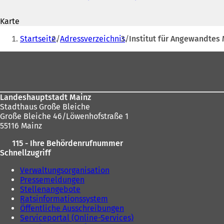
Adresse
Ö
f
Karte
f
Sie
n
Startseite
Adressverzeichnis
Institut für Angewandtes
e
befinden
t
Fußbereich
sich
i
n
hier:
e
i
Landeshauptstadt Mainz
n
Stadthaus Große Bleiche
e
Große Bleiche 46/Löwenhofstraße 1
m
55116 Mainz
n
e
115 - Ihre Behördenrufnummer
u
Schnellzugriff
e
n
Verwaltungsorganisation
T
Pressemeldungen
a
Stellenangebote
b
Ratsinformationssystem
)
Öffentliche Ausschreibungen
Serviceportal (Online-Services)