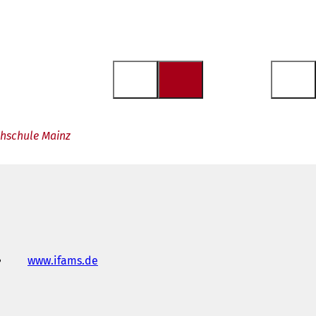
chschule Mainz
www.ifams.de
(
Ö
f
f
n