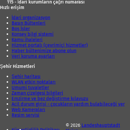
115 - İdari kurumların çağrı numarası
ç
ı
Hızlı erişim
ı
l
l
ı
İdari organizasyon
ı
Basın Bültenleri
r
)
Boş İşler
)
Konsey bilgi sistemi
Kamu ihaleleri
Hizmet portalı (çevrimiçi hizmetler)
Haber bültenimize abone olun
Veri koruma ayarları
Şehir Hizmetleri
Şehir haritası
WLAN etkin noktaları
Umumi tuvaletler
Zaman çizelgesi bilgileri
Emzirme ve bez değiştirme kılavuzu
Acil durum girişi - çocukların yardım bulabileceği yer
Web Kameraları
Resim servisi
© 2026
Landeshauptstadt
Künye
Gizlilik Politikası