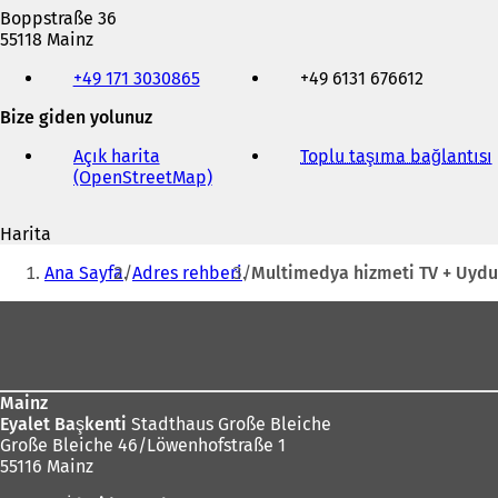
Boppstraße 36
55118 Mainz
Telefon,
+49 171 3030865
+49 6131 676612
faks
ve
Bize giden yolunuz
e-
posta
Açık harita
Toplu taşıma bağlantısı
(
adresi
(OpenStreetMap)
(
Y
e
Harita
n
i
Buradasınız:
i
Ana Sayfa
Adres rehberi
Multimedya hizmeti TV + Uydu
b
i
i
Ayak
r
bölgesi
s
e
k
Mainz
m
Eyalet Başkenti
Stadthaus Große Bleiche
e
Große Bleiche 46/Löwenhofstraße 1
d
55116 Mainz
e
a