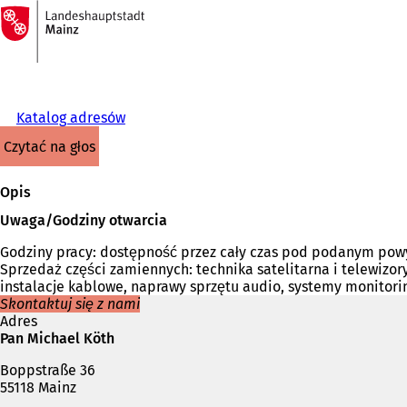
Do
strony
Przejdź do treści
głównej
Katalog adresów
czytać na głos
Opis
Uwaga/Godziny otwarcia
Godziny pracy: dostępność przez cały czas pod podanym powy
Sprzedaż części zamiennych: technika satelitarna i telewizor
instalacje kablowe, naprawy sprzętu audio, systemy monitori
Skontaktuj się z nami
Adres
Pan Michael Köth
Boppstraße 36
55118 Mainz
Telefon,