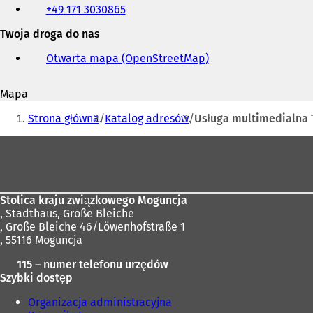
+49 171 3030865
faks
i
Twoja droga do nas
adres
e-
Otwarta mapa (OpenStreetMap)
(
mail
O
t
Mapa
w
Jesteś
i
Strona główna
Katalog adresów
Usługa multimedialna T
e
tutaj:
r
Obszar
a
stóp
s
i
ę
Stolica kraju związkowego Moguncja
w
,
Stadthaus, Große Bleiche
n
, Große Bleiche 46/Löwenhofstraße 1
o
, 55116 Moguncja
w
e
115 – numer telefonu urzędów
j
Szybki dostęp
k
a
Organizacja administracyjna
r