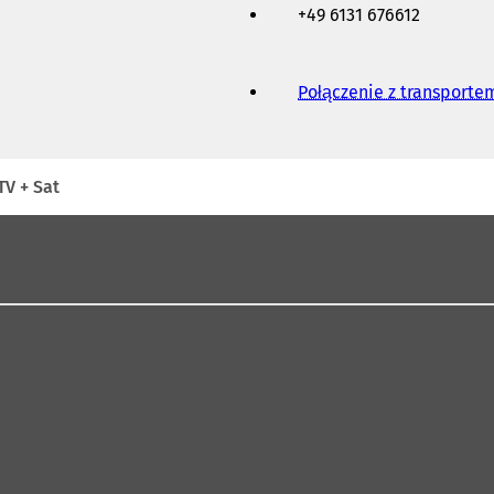
+49 6131 676612
Połączenie z transport
V + Sat