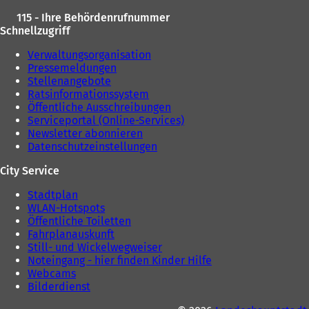
u
e
115 - Ihre Behördenrufnummer
e
n
Schnellzugriff
n
T
T
a
Verwaltungsorganisation
a
b
Pressemeldungen
b
)
Stellenangebote
)
Ratsinformationssystem
Öffentliche Ausschreibungen
Serviceportal (Online-Services)
Newsletter abonnieren
Datenschutzeinstellungen
City Service
Stadtplan
WLAN-Hotspots
Öffentliche Toiletten
Fahrplanauskunft
Still- und Wickelwegweiser
Noteingang - hier finden Kinder Hilfe
Webcams
Bilderdienst