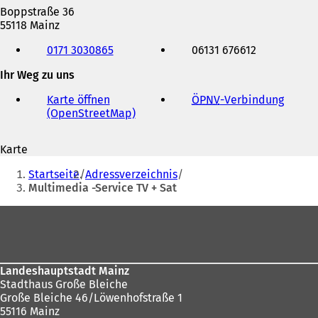
Boppstraße 36
55118 Mainz
Telefon,
0171 3030865
06131 676612
Fax
und
Ihr Weg zu uns
E-
Mail-
Karte öffnen
ÖPNV
-Verbindung
(
Adresse
(OpenStreetMap)
(
Ö
Ö
f
f
f
Karte
f
n
Sie
n
e
Startseite
Adressverzeichnis
e
t
befinden
Multimedia -Service TV + Sat
t
i
sich
i
n
Fußbereich
n
e
hier:
e
i
i
n
n
e
Landeshauptstadt Mainz
e
m
Stadthaus Große Bleiche
m
n
Große Bleiche 46/Löwenhofstraße 1
n
e
55116 Mainz
e
u