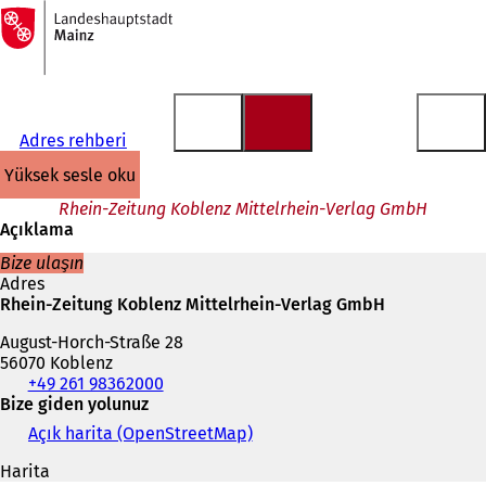
Ana
sayfaya
İçeriğe atla
Adres rehberi
yüksek sesle oku
Rhein-Zeitung Koblenz Mittelrhein-Verlag GmbH
Açıklama
Bize ulaşın
Adres
Rhein-Zeitung Koblenz Mittelrhein-Verlag GmbH
August-Horch-Straße 28
56070 Koblenz
Telefon,
+49 261 98362000
faks
Bize giden yolunuz
ve
Açık harita (OpenStreetMap)
(
e-
Y
posta
Harita
e