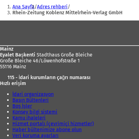
adresi
Buradasınız:
n
Ana Sayfa
Adres rehberi
i
Rhein-Zeitung Koblenz Mittelrhein-Verlag GmbH
b
i
Ayak
r
bölgesi
s
e
k
Mainz
m
Eyalet Başkenti
Stadthaus Große Bleiche
e
Große Bleiche 46/Löwenhofstraße 1
d
55116 Mainz
e
a
115 - İdari kurumların çağrı numarası
ç
Hızlı erişim
ı
l
İdari organizasyon
ı
Basın Bültenleri
r
Boş İşler
)
Konsey bilgi sistemi
Kamu ihaleleri
Hizmet portalı (çevrimiçi hizmetler)
Haber bültenimize abone olun
Veri koruma ayarları