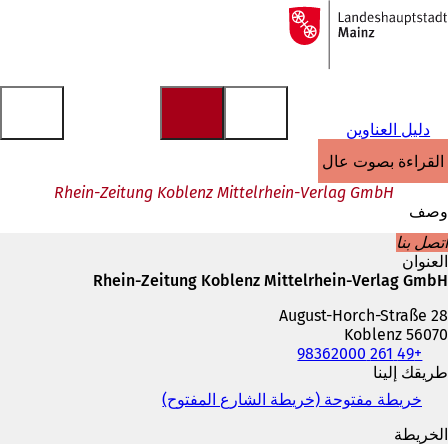
إلى
الصفحة
الانتقال إلى المحتوى
الرئيسية
دليل العناوين
القراءة بصوت عالٍ
Rhein-Zeitung Koblenz Mittelrhein-Verlag GmbH
وصف
اتصل بنا
العنوان
Rhein-Zeitung Koblenz Mittelrhein-Verlag GmbH
August-Horch-Straße 28
56070 Koblenz
+49 261 98362000
الهاتف
والفاكس
طريقك إلينا
وعنوان
خريطة مفتوحة (خريطة الشارع المفتوح)
(
البريد
ي
الإلكتروني
الخريطة
ف