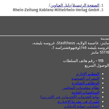
أنت
ت
الصفحة الرئيسية
دليل العناوين
ح
هنا
Rhein-Zeitung Koblenz Mittelrhein-Verlag GmbH
ف
ي
منطقة
ع
القدم
ل
ا
م
مدينة
ة
ماينز، عاصمة الولاية،
Stadthaus، غروسه بليشه،
ت
غروسه بليشه 46/لوفنهوفشتراسه 1،
ب
55116 ماينز
و
ي
115 - رقم هاتف السلطات
ب
الوصول السريع
ج
د
التنظيم الإداري
ي
النشرات الصحفية
د
الوظائف الشاغرة
ة
نظام معلومات المجلس
)
المناقصات العامة
بوابة الخدمات (الخدمات عبر الإنترنت)
اشترك في نشرتنا الإخبارية
إعدادات حماية البيانات