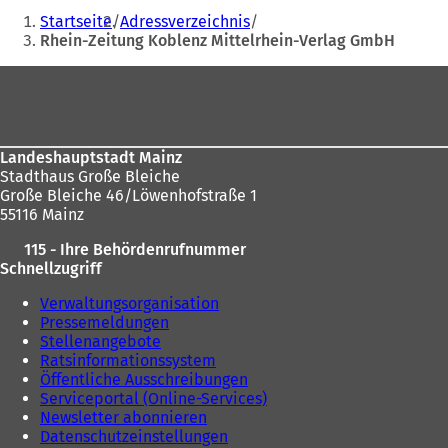
Adresse
Sie
f
Startseite
Adressverzeichnis
n
befinden
Rhein-Zeitung Koblenz Mittelrhein-Verlag GmbH
e
sich
t
Fußbereich
i
hier:
n
e
i
Landeshauptstadt Mainz
n
Stadthaus Große Bleiche
e
Große Bleiche 46/Löwenhofstraße 1
m
55116 Mainz
n
e
115 - Ihre Behördenrufnummer
u
Schnellzugriff
e
n
Verwaltungsorganisation
T
Pressemeldungen
a
Stellenangebote
b
Ratsinformationssystem
)
Öffentliche Ausschreibungen
Serviceportal (Online-Services)
Newsletter abonnieren
Datenschutzeinstellungen