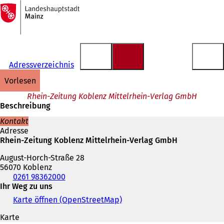
Zur
Startseite
Inhalt anspringen
Adressverzeichnis
vorlesen
Rhein-Zeitung Koblenz Mittelrhein-Verlag GmbH
Beschreibung
Kontakt
Adresse
Rhein-Zeitung Koblenz Mittelrhein-Verlag GmbH
August-Horch-Straße 28
56070 Koblenz
Telefon,
0261 98362000
Fax
Ihr Weg zu uns
und
Karte öffnen (OpenStreetMap)
(
E-
Ö
Mail-
Karte
f