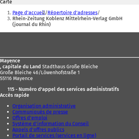
électronique
Carte
'
Vous
o
Page d'accueil
Répertoire d'adresses
u
êtes
Rhein-Zeitung Koblenz Mittelrhein-Verlag GmbH
v
(journal du Rhin)
ici
r
e
:
Pied
d
de
a
n
page
s
Mayence
u
, capitale du Land
Stadthaus Große Bleiche
n
Große Bleiche 46/Löwenhofstraße 1
n
55116 Mayence
o
u
115 - Numéro d'appel des services administratifs
v
Accès rapide
e
l
Organisation administrative
o
Communiqués de presse
n
Offres d'emploi
g
Système d'information du Conseil
l
Appels d'offres publics
e
Portail de services (services en ligne)
t