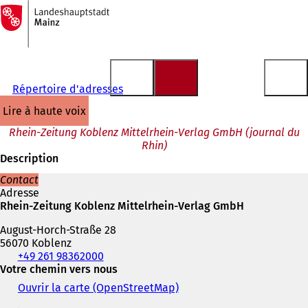
Vers
la
Accéder au contenu
page
d'accueil
Répertoire d'adresses
lire à haute voix
Rhein-Zeitung Koblenz Mittelrhein-Verlag GmbH (journal du
Rhin)
Description
Contact
Adresse
Rhein-Zeitung Koblenz Mittelrhein-Verlag GmbH
August-Horch-Straße 28
56070 Koblenz
Téléphone,
+49 261 98362000
fax
Votre chemin vers nous
et
Ouvrir la carte (OpenStreetMap)
(
adresse
S