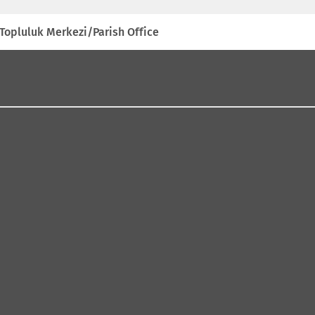
i
opluluk Merkezi/Parish Office
i
ı
l
ı
)