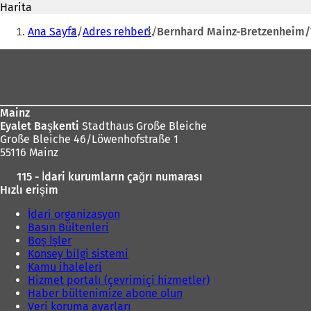
adresi
Harita
n
Buradasınız:
i
Ana Sayfa
Adres rehberi
Bernhard Mainz-Bretzenheim/T
b
i
Ayak
r
bölgesi
s
e
k
Mainz
m
Eyalet Başkenti
Stadthaus Große Bleiche
e
Große Bleiche 46/Löwenhofstraße 1
d
55116 Mainz
e
a
115 - İdari kurumların çağrı numarası
ç
Hızlı erişim
ı
l
İdari organizasyon
ı
Basın Bültenleri
r
Boş İşler
)
Konsey bilgi sistemi
Kamu ihaleleri
Hizmet portalı (çevrimiçi hizmetler)
Haber bültenimize abone olun
Veri koruma ayarları