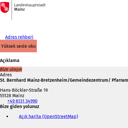
Ana
sayfaya
İçeriğe atla
Adres rehberi
yüksek sesle oku
Açıklama
Bize ulaşın
Adres
St. Bernhard Mainz-Bretzenheim/Gemeindezentrum/ Pfarram
Hans-Böckler-Straße 19
55128 Mainz
Telefon,
+49 6131 34990
faks
Bize giden yolunuz
ve
Açık harita (OpenStreetMap)
(
e-
Y
posta
e