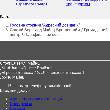
адреса
(OpenStreetMap)
(
транспортом
(
електронної
В
В
пошти
і
і
Карта
д
д
Ти
к
к
Головна сторінка
Адресний довідник
р
р
тут:
Святий Бернгард Майнц-Бретценгайм / Громадський
и
и
центр / Парафіяльний офіс
в
в
а
а
Зона
є
є
для
т
т
ь
ь
ніг
с
с
Столиця землі Майнц
я
я
,
Stadthaus «Гроссе Бляйхе»
в
в
, «Гроссе Бляйхе» 46/«Льовенхофштрассе» 1
н
н
, 55116 Майнц
о
о
в
в
115 — номер телефону адміністрації
і
і
Швидкий доступ
й
й
в
в
Адміністративна організація
к
к
Прес-релізи
л
л
Вакансії