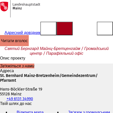
На
головну
Перейти до змісту
сторінку
Адресний довідник
читати вголос
Святий Бернгард Майнц-Бретценгайм / Громадський
центр / Парафіяльний офіс
Опис проекту
Зв'яжіться з нами
Адреса
St. Bernhard Mainz-Bretzenheim/Gemeindezentrum/
Pfarramt
Hans-Böckler-Straße 19
55128 Mainz
Телефон,
+49 6131 34990
факс
Твій шлях до нас
та
Відкрита мапа
Зв'язок з громадським