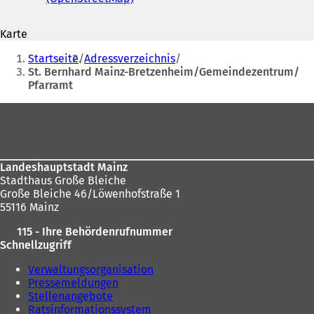
Mail-
Ö
f
Adresse
f
f
Karte
f
n
Sie
n
e
Startseite
Adressverzeichnis
e
t
befinden
St. Bernhard Mainz-Bretzenheim/Gemeindezentrum/
t
i
Pfarramt
sich
i
n
n
e
hier:
Fußbereich
e
i
i
n
n
e
e
m
Landeshauptstadt Mainz
m
n
Stadthaus Große Bleiche
n
e
Große Bleiche 46/Löwenhofstraße 1
e
u
55116 Mainz
u
e
e
n
115 - Ihre Behördenrufnummer
n
T
Schnellzugriff
T
a
a
b
Verwaltungsorganisation
b
)
Pressemeldungen
)
Stellenangebote
Ratsinformationssystem