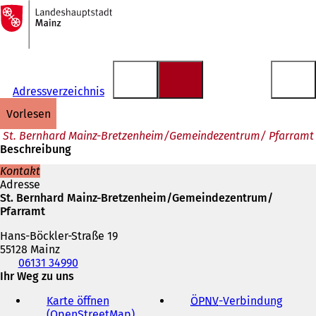
Zur
Startseite
Inhalt anspringen
Adressverzeichnis
vorlesen
St. Bernhard Mainz-Bretzenheim/Gemeindezentrum/ Pfarramt
Beschreibung
Kontakt
Adresse
St. Bernhard Mainz-Bretzenheim/Gemeindezentrum/
Pfarramt
Hans-Böckler-Straße 19
55128 Mainz
Telefon,
06131 34990
Fax
Ihr Weg zu uns
und
Karte öffnen
ÖPNV
-Verbindung
(
E-
(OpenStreetMap)
(
Ö