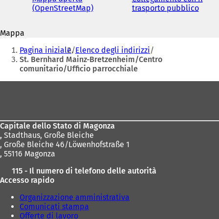
indirizzo
(OpenStreetMap)
(
trasporto pubblico
(
e-
S
S
mail
i
i
Mappa
a
a
Siete
p
p
Pagina iniziale
Elenco degli indirizzi
r
r
qui:
St. Bernhard Mainz-Bretzenheim/Centro
e
e
comunitario/Ufficio parrocchiale
i
i
n
n
Area
u
u
dei
n
n
a
a
piedi
n
n
Capitale dello Stato di Magonza
u
u
,
Stadthaus, Große Bleiche
o
o
, Große Bleiche 46/Löwenhofstraße 1
v
v
, 55116 Magonza
a
a
s
s
115 - Il numero di telefono delle autorità
c
c
Accesso rapido
h
h
e
e
Organizzazione amministrativa
d
d
Comunicati stampa
a
a
Offerte di lavoro