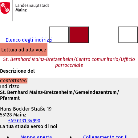
Alla
pagina
Vai al contenuto
iniziale
Elenco degli indirizzi
lettura ad alta voce
St. Bernhard Mainz-Bretzenheim/Centro comunitario/Ufficio
parrocchiale
Descrizione del
Contattateci
Indirizzo
St. Bernhard Mainz-Bretzenheim/Gemeindezentrum/
Pfarramt
Hans-Böckler-Straße 19
55128 Mainz
Telefono,
+49 6131 34990
fax
La tua strada verso di noi
e
Mappa aperta
Collegamento con il