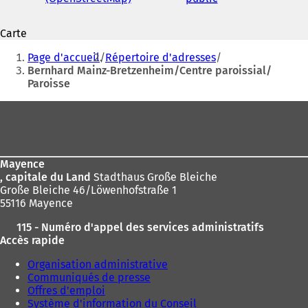
électronique
S
S
'
'
Carte
o
o
Vous
u
u
Page d'accueil
Répertoire d'adresses
v
v
êtes
Bernhard Mainz-Bretzenheim/Centre paroissial/
r
r
Paroisse
ici
e
e
d
d
:
Pied
a
a
de
n
n
s
s
page
u
u
Mayence
n
n
, capitale du Land
Stadthaus Große Bleiche
n
n
Große Bleiche 46/Löwenhofstraße 1
o
o
55116 Mayence
u
u
v
v
115 - Numéro d'appel des services administratifs
e
e
Accès rapide
l
l
o
o
Organisation administrative
n
n
Communiqués de presse
g
g
Offres d'emploi
l
l
Système d'information du Conseil