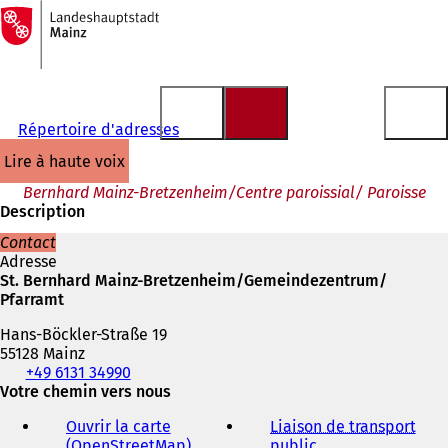
Vers
la
Accéder au contenu
page
d'accueil
Répertoire d'adresses
lire à haute voix
Bernhard Mainz-Bretzenheim/Centre paroissial/ Paroisse
Description
Contact
Adresse
St. Bernhard Mainz-Bretzenheim/Gemeindezentrum/
Pfarramt
Hans-Böckler-Straße 19
55128 Mainz
Téléphone,
+49 6131 34990
fax
Votre chemin vers nous
et
Ouvrir la carte
Liaison de transport
adresse
(OpenStreetMap)
(
public
(