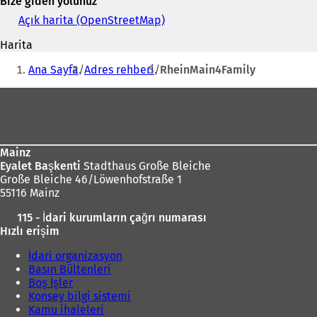
Bize giden yolunuz
posta
adresi
Açık harita (OpenStreetMap)
(
Y
Harita
e
Buradasınız:
n
Ana Sayfa
Adres rehberi
RheinMain4Family
i
b
Ayak
i
bölgesi
r
s
e
Mainz
k
Eyalet Başkenti
Stadthaus Große Bleiche
m
Große Bleiche 46/Löwenhofstraße 1
e
55116 Mainz
d
e
115 - İdari kurumların çağrı numarası
a
Hızlı erişim
ç
ı
İdari organizasyon
l
Basın Bültenleri
ı
Boş İşler
r
Konsey bilgi sistemi
)
Kamu ihaleleri