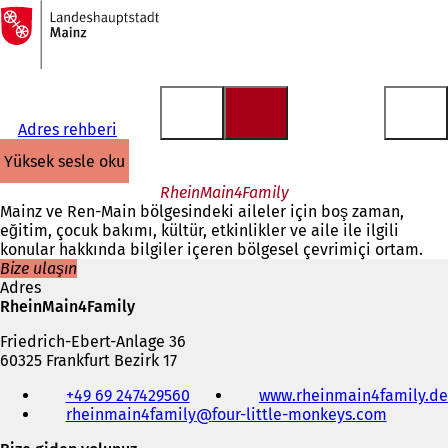
Ana
sayfaya
İçeriğe atla
Adres rehberi
yüksek sesle oku
RheinMain4Family
Mainz ve Ren-Main bölgesindeki aileler için boş zaman,
eğitim, çocuk bakımı, kültür, etkinlikler ve aile ile ilgili
konular hakkında bilgiler içeren bölgesel çevrimiçi ortam.
Bize ulaşın
Adres
RheinMain4Family
Friedrich-Ebert-Anlage 36
60325 Frankfurt Bezirk 17
Telefon,
+49 69 247429560
www.rheinmain4family.de
faks
rheinmain4family
four-little-monkeys
com
ve
e-