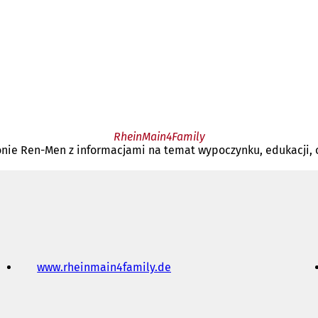
RheinMain4Family
nie Ren-Men z informacjami na temat wypoczynku, edukacji, o
www.rheinmain4family.de
(
O
t
w