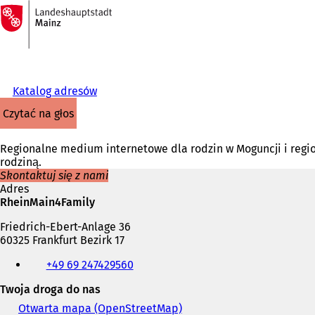
Do
strony
Przejdź do treści
głównej
Katalog adresów
czytać na głos
Regionalne medium internetowe dla rodzin w Moguncji i regio
rodziną.
Skontaktuj się z nami
Adres
RheinMain4Family
Friedrich-Ebert-Anlage 36
60325 Frankfurt Bezirk 17
Telefon,
+49 69 247429560
faks
i
Twoja droga do nas
adres
e-
Otwarta mapa (OpenStreetMap)
(