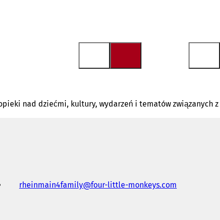
pieki nad dziećmi, kultury, wydarzeń i tematów związanych z
rheinmain4family
four-little-monkeys
com