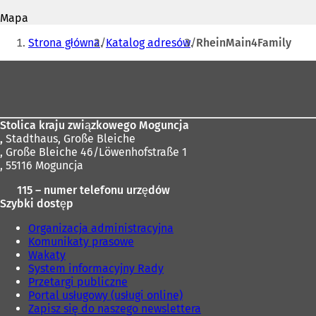
mail
O
Mapa
t
Jesteś
w
Strona główna
Katalog adresów
RheinMain4Family
i
tutaj:
e
Obszar
r
stóp
a
s
i
Stolica kraju związkowego Moguncja
ę
,
Stadthaus, Große Bleiche
w
, Große Bleiche 46/Löwenhofstraße 1
n
, 55116 Moguncja
o
w
115 – numer telefonu urzędów
e
Szybki dostęp
j
k
Organizacja administracyjna
a
Komunikaty prasowe
r
Wakaty
c
System informacyjny Rady
i
Przetargi publiczne
e
Portal usługowy (usługi online)
)
Zapisz się do naszego newslettera