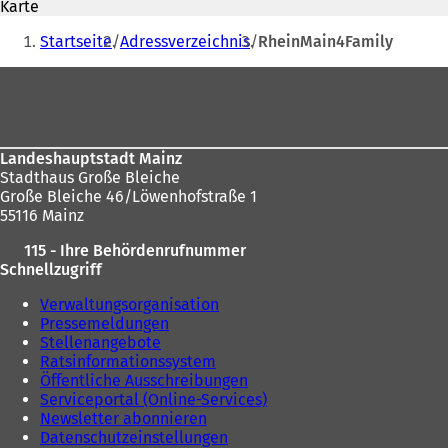
Karte
f
Sie
f
Startseite
Adressverzeichnis
RheinMain4Family
n
befinden
e
Fußbereich
sich
t
i
hier:
n
e
Landeshauptstadt Mainz
i
Stadthaus Große Bleiche
n
Große Bleiche 46/Löwenhofstraße 1
e
55116 Mainz
m
n
115 - Ihre Behördenrufnummer
e
Schnellzugriff
u
e
Verwaltungsorganisation
n
Pressemeldungen
T
Stellenangebote
a
Ratsinformationssystem
b
Öffentliche Ausschreibungen
)
Serviceportal (Online-Services)
Newsletter abonnieren
Datenschutzeinstellungen