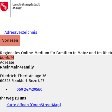
Zur
Startseite
Inhalt anspringen
Adressverzeichnis
vorlesen
Regionales Online-Medium für Familien in Mainz und im Rhein
Kontakt
Adresse
RheinMain4Family
Friedrich-Ebert-Anlage 36
60325 Frankfurt Bezirk 17
Telefon,
069 247429560
Fax
und
Ihr Weg zu uns
E-
Mail-
Karte öffnen (OpenStreetMap)
(
Adresse
Ö