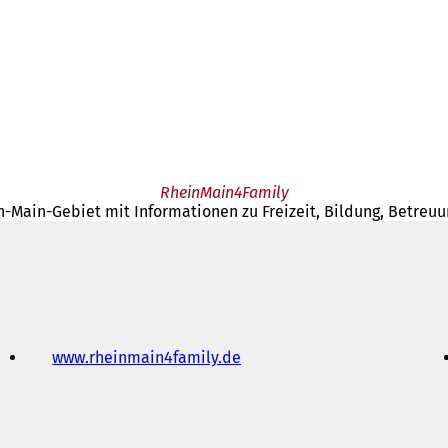
RheinMain4Family
-Main-Gebiet mit Informationen zu Freizeit, Bildung, Betreuu
www.rheinmain4family.de
(
Ö
f
f
n