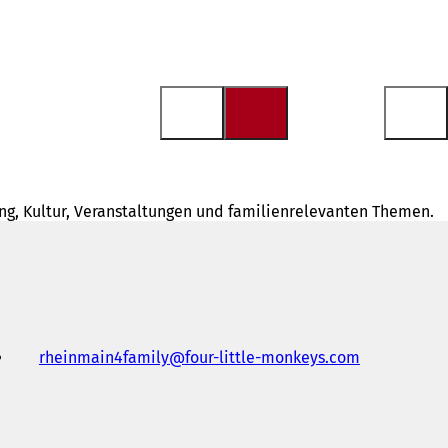
ng, Kultur, Veranstaltungen und familienrelevanten Themen.
rheinmain4family
four-little-monkeys
com