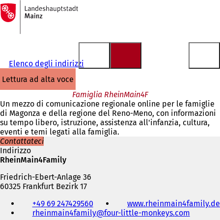
Alla
pagina
Vai al contenuto
iniziale
Elenco degli indirizzi
lettura ad alta voce
Famiglia RheinMain4F
Un mezzo di comunicazione regionale online per le famiglie
di Magonza e della regione del Reno-Meno, con informazioni
su tempo libero, istruzione, assistenza all'infanzia, cultura,
eventi e temi legati alla famiglia.
Contattateci
Indirizzo
RheinMain4Family
Friedrich-Ebert-Anlage 36
60325 Frankfurt Bezirk 17
Telefono,
+49 69 247429560
www.rheinmain4family.de
fax
rheinmain4family
four-little-monkeys
com
e