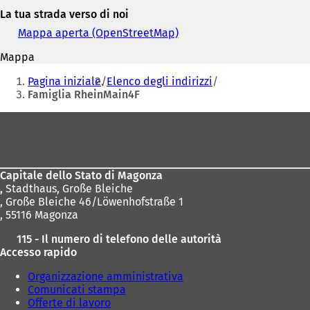
indirizzo
La tua strada verso di noi
e-
mail
Mappa aperta (OpenStreetMap)
(
S
Mappa
i
Siete
a
Pagina iniziale
Elenco degli indirizzi
p
qui:
Famiglia RheinMain4F
r
e
Area
i
dei
n
u
piedi
n
Capitale dello Stato di Magonza
a
,
Stadthaus, Große Bleiche
n
, Große Bleiche 46/Löwenhofstraße 1
u
, 55116 Magonza
o
v
115 - Il numero di telefono delle autorità
a
Accesso rapido
s
c
Organizzazione amministrativa
h
Comunicati stampa
e
Offerte di lavoro
d