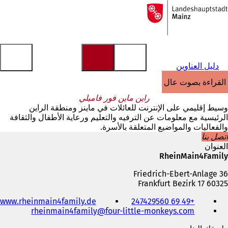
إلى
الصفحة
الانتقال إلى المحتوى
الرئيسية
دليل العناوين
القراءة بصوت عالٍ
راين ماين فور فاميلي
وسيط إقليمي على الإنترنت للعائلات في ماينز ومنطقة الراين
الرئيسية مع معلومات عن الترفيه والتعليم ورعاية الأطفال والثقافة
والفعاليات والمواضيع المتعلقة بالأسرة.
اتصل بنا
العنوان
RheinMain4Family
Friedrich-Ebert-Anlage 36
60325 Frankfurt Bezirk 17
الهاتف
www.rheinmain4family.de
+49 69 247429560
والفاكس
rheinmain4family
four-little-monkeys
com
وعنوان
البريد