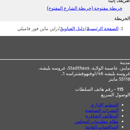
طريقك إلينا
الإلكتروني
خريطة مفتوحة (خريطة الشارع المفتوح)
(
ي
الخريطة
ف
أنت
ت
الصفحة الرئيسية
دليل العناوين
راين ماين فور فاميلي
ح
هنا
ف
منطقة
ي
القدم
ع
ل
ا
مدينة
م
ماينز، عاصمة الولاية،
Stadthaus، غروسه بليشه،
ة
غروسه بليشه 46/لوفنهوفشتراسه 1،
ت
55116 ماينز
ب
و
115 - رقم هاتف السلطات
ي
الوصول السريع
ب
ج
التنظيم الإداري
د
النشرات الصحفية
ي
الوظائف الشاغرة
د
نظام معلومات المجلس
ة
المناقصات العامة
)