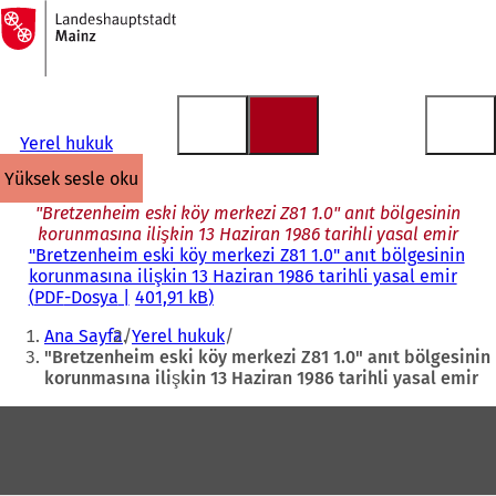
Ana
sayfaya
İçeriğe atla
Yerel hukuk
yüksek sesle oku
"Bretzenheim eski köy merkezi Z81 1.0" anıt bölgesinin
korunmasına ilişkin 13 Haziran 1986 tarihli yasal emir
"Bretzenheim eski köy merkezi Z81 1.0" anıt bölgesinin
korunmasına ilişkin 13 Haziran 1986 tarihli yasal emir
PDF
-Dosya
401,91 kB
Buradasınız:
Ana Sayfa
Yerel hukuk
"Bretzenheim eski köy merkezi Z81 1.0" anıt bölgesinin
korunmasına ilişkin 13 Haziran 1986 tarihli yasal emir
Ayak
bölgesi