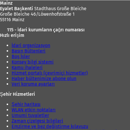
Mainz
Eyalet Başkenti
Stadthaus Große Bleiche
Große Bleiche 46/Löwenhofstraße 1
55116 Mainz
115 - İdari kurumların çağrı numarası
Hızlı erişim
İdari organizasyon
Basın Bültenleri
Boş İşler
Konsey bilgi sistemi
Kamu ihaleleri
Hizmet portalı (çevrimiçi hizmetler)
Haber bültenimize abone olun
Veri koruma ayarları
Şehir Hizmetleri
Şehir haritası
WLAN etkin noktaları
Umumi tuvaletler
Zaman çizelgesi bilgileri
Emzirme ve bez değiştirme kılavuzu