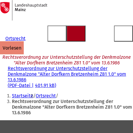
Zur
Startseite
Inhalt anspringen
Ortsrecht
vorlesen
Rechtsverordnung zur Unterschutzstellung der Denkmalzone
"Alter Dorfkern Bretzenheim Z81 1.0" vom 13.6.1986
Rechtsverordnung zur Unterschutzstellung der
Denkmalzone "Alter Dorfkern Bretzenheim Z81 1.0" vom
13.6.1986
PDF
-Datei
401,91 kB
Sie
Startseite
Ortsrecht
befinden
Rechtsverordnung zur Unterschutzstellung der
Denkmalzone "Alter Dorfkern Bretzenheim Z81 1.0" vom
sich
13.6.1986
hier:
Fußbereich