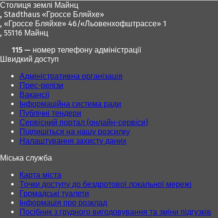
Столиця землі Майнц
,
Stadthaus «Гроссе Бляйхе»
, «Гроссе Бляйхе» 46/«Льовенхофштрассе» 1
, 55116 Майнц
115 — номер телефону адміністрації
Швидкий доступ
Адміністративна організація
Прес-релізи
Вакансії
Інформаційна система ради
Публічні тендери
Сервісний портал (онлайн-сервіси)
Підпишіться на нашу розсилку
Налаштування захисту даних
Міська служба
Карта міста
Точки доступу до бездротової локальної мережі
Громадські туалети
Інформація про розклад
Посібник з грудного вигодовування та зміни підгузків