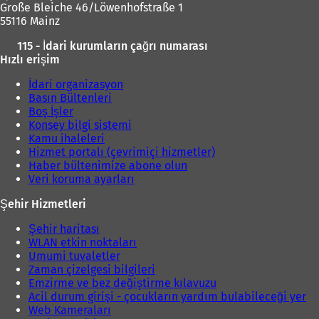
Große Bleiche 46/Löwenhofstraße 1
55116 Mainz
115 - İdari kurumların çağrı numarası
Hızlı erişim
İdari organizasyon
Basın Bültenleri
Boş İşler
Konsey bilgi sistemi
Kamu ihaleleri
Hizmet portalı (çevrimiçi hizmetler)
Haber bültenimize abone olun
Veri koruma ayarları
Şehir Hizmetleri
Şehir haritası
WLAN etkin noktaları
Umumi tuvaletler
Zaman çizelgesi bilgileri
Emzirme ve bez değiştirme kılavuzu
Acil durum girişi - çocukların yardım bulabileceği yer
Web Kameraları