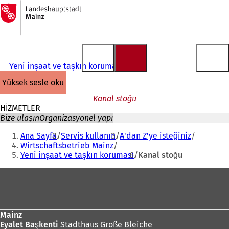
Ana
sayfaya
İçeriğe atla
Yeni inşaat ve taşkın koruması
yüksek sesle oku
Kanal stoğu
HİZMETLER
Bize ulaşın
Organizasyonel yapı
Buradasınız:
Ana Sayfa
Servis kullanın
A'dan Z'ye isteğiniz
Wirtschaftsbetrieb Mainz
Yeni inşaat ve taşkın koruması
Kanal stoğu
Ayak
bölgesi
Mainz
Eyalet Başkenti
Stadthaus Große Bleiche