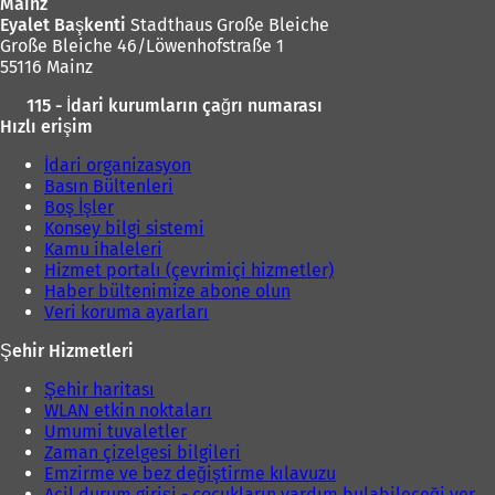
Mainz
Eyalet Başkenti
Stadthaus Große Bleiche
Große Bleiche 46/Löwenhofstraße 1
55116 Mainz
115 - İdari kurumların çağrı numarası
Hızlı erişim
İdari organizasyon
Basın Bültenleri
Boş İşler
Konsey bilgi sistemi
Kamu ihaleleri
Hizmet portalı (çevrimiçi hizmetler)
Haber bültenimize abone olun
Veri koruma ayarları
Şehir Hizmetleri
Şehir haritası
WLAN etkin noktaları
Umumi tuvaletler
Zaman çizelgesi bilgileri
Emzirme ve bez değiştirme kılavuzu
Acil durum girişi - çocukların yardım bulabileceği yer