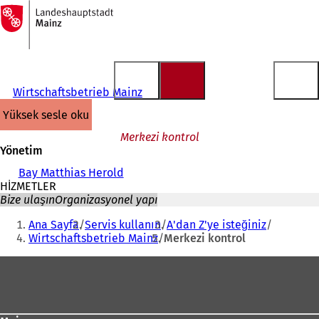
Ana
sayfaya
İçeriğe atla
Wirtschaftsbetrieb Mainz
yüksek sesle oku
Merkezi kontrol
Yönetim
Bay Matthias Herold
HİZMETLER
Bize ulaşın
Organizasyonel yapı
Buradasınız:
Ana Sayfa
Servis kullanın
A'dan Z'ye isteğiniz
Wirtschaftsbetrieb Mainz
Merkezi kontrol
Ayak
bölgesi