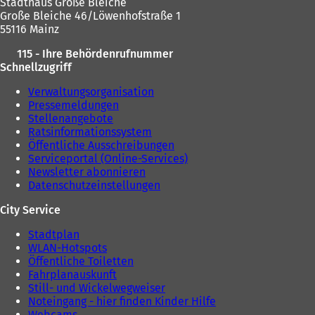
Stadthaus Große Bleiche
Große Bleiche 46/Löwenhofstraße 1
55116 Mainz
115 - Ihre Behördenrufnummer
Schnellzugriff
Verwaltungsorganisation
Pressemeldungen
Stellenangebote
Ratsinformationssystem
Öffentliche Ausschreibungen
Serviceportal (Online-Services)
Newsletter abonnieren
Datenschutzeinstellungen
City Service
Stadtplan
WLAN-Hotspots
Öffentliche Toiletten
Fahrplanauskunft
Still- und Wickelwegweiser
Noteingang - hier finden Kinder Hilfe
Webcams