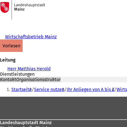
Zur
Startseite
Inhalt anspringen
Wirtschaftsbetrieb Mainz
vorlesen
Leitung
Herr Matthias Herold
Dienstleistungen
Kontakt
Organisationsstruktur
Sie
Startseite
Service nutzen
Ihr Anliegen von A bis Z
Wirt
befinden
Fußbereich
sich
hier:
Landeshauptstadt Mainz