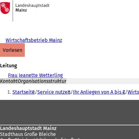
Zur
Startseite
Inhalt anspringen
Wirtschaftsbetrieb Mainz
vorlesen
Leitung
Frau Jeanette Wetterling
Kontakt
Organisationsstruktur
Sie
Startseite
Service nutzen
Ihr Anliegen von A bis Z
Wirt
befinden
Fußbereich
sich
hier:
Landeshauptstadt Mainz
Stadthaus Große Bleiche