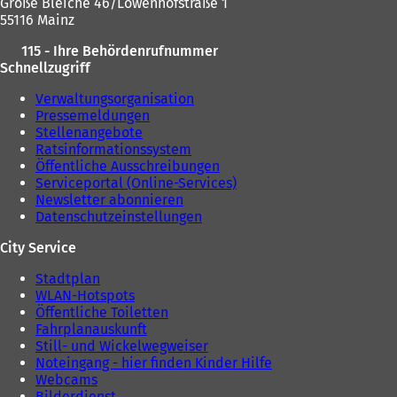
Große Bleiche 46/Löwenhofstraße 1
55116 Mainz
115 - Ihre Behördenrufnummer
Schnellzugriff
Verwaltungsorganisation
Pressemeldungen
Stellenangebote
Ratsinformationssystem
Öffentliche Ausschreibungen
Serviceportal (Online-Services)
Newsletter abonnieren
Datenschutzeinstellungen
City Service
Stadtplan
WLAN-Hotspots
Öffentliche Toiletten
Fahrplanauskunft
Still- und Wickelwegweiser
Noteingang - hier finden Kinder Hilfe
Webcams
Bilderdienst