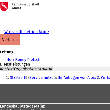
Zur
Startseite
Inhalt anspringen
Wirtschaftsbetrieb Mainz
vorlesen
Leitung
Herr Ronny Pietsch
Dienstleistungen
Kontakt
Organisationsstruktur
Sie
Startseite
Service nutzen
Ihr Anliegen von A bis Z
Wirt
befinden
Fußbereich
sich
hier:
Landeshauptstadt Mainz