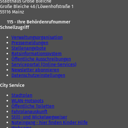
Stadthaus Große Bleiche
Große Bleiche 46/Löwenhofstraße 1
55116 Mainz
115 - Ihre Behördenrufnummer
Schnellzugriff
Verwaltungsorganisation
Pressemeldungen
Stellenangebote
Ratsinformationssystem
Öffentliche Ausschreibungen
Serviceportal (Online-Services)
Newsletter abonnieren
Datenschutzeinstellungen
City Service
Stadtplan
WLAN-Hotspots
Öffentliche Toiletten
Fahrplanauskunft
Still- und Wickelwegweiser
Noteingang - hier finden Kinder Hilfe
Webcams