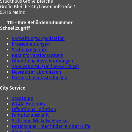
Stadthaus Große Bleiche
Große Bleiche 46/Löwenhofstraße 1
55116 Mainz
115 - Ihre Behördenrufnummer
Schnellzugriff
Verwaltungsorganisation
Pressemeldungen
Stellenangebote
Ratsinformationssystem
Öffentliche Ausschreibungen
Serviceportal (Online-Services)
Newsletter abonnieren
Datenschutzeinstellungen
City Service
Stadtplan
WLAN-Hotspots
Öffentliche Toiletten
Fahrplanauskunft
Still- und Wickelwegweiser
Noteingang - hier finden Kinder Hilfe
Webcams