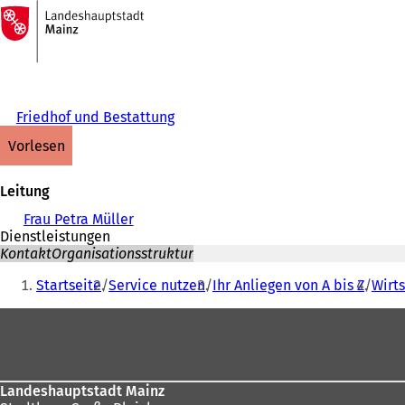
Zur
Startseite
Inhalt anspringen
Friedhof und Bestattung
vorlesen
Leitung
Frau Petra Müller
Dienstleistungen
Kontakt
Organisationsstruktur
Sie
Startseite
Service nutzen
Ihr Anliegen von A bis Z
Wirt
befinden
Fußbereich
sich
hier:
Landeshauptstadt Mainz