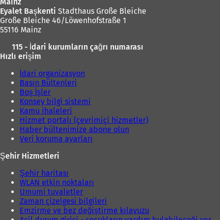
Mainz
Eyalet Başkenti
Stadthaus Große Bleiche
Große Bleiche 46/Löwenhofstraße 1
55116 Mainz
115 - İdari kurumların çağrı numarası
Hızlı erişim
İdari organizasyon
Basın Bültenleri
Boş İşler
Konsey bilgi sistemi
Kamu ihaleleri
Hizmet portalı (çevrimiçi hizmetler)
Haber bültenimize abone olun
Veri koruma ayarları
Şehir Hizmetleri
Şehir haritası
WLAN etkin noktaları
Umumi tuvaletler
Zaman çizelgesi bilgileri
Emzirme ve bez değiştirme kılavuzu
Acil durum girişi - çocukların yardım bulabileceği yer