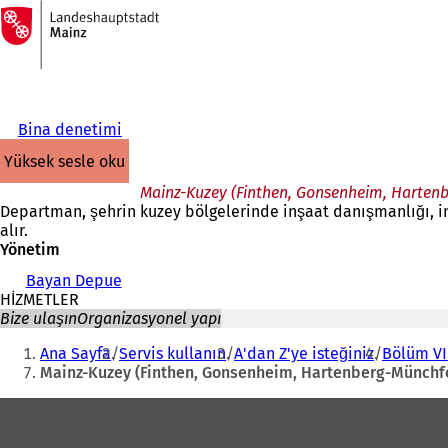
Ana
sayfaya
İçeriğe atla
Bina denetimi
yüksek sesle oku
Mainz-Kuzey (Finthen, Gonsenheim, Hartenb
Departman, şehrin kuzey bölgelerinde inşaat danışmanlığı, in
alır.
Yönetim
Bayan Depue
HİZMETLER
Bize ulaşın
Organizasyonel yapı
Buradasınız:
Ana Sayfa
Servis kullanın
A'dan Z'ye isteğiniz
Bölüm VII
Mainz-Kuzey (Finthen, Gonsenheim, Hartenberg-Münchfe
Ayak
bölgesi