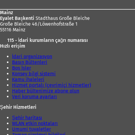
Mainz
Eyalet Başkenti
Stadthaus Große Bleiche
Große Bleiche 46/Löwenhofstraße 1
55116 Mainz
115 - İdari kurumların çağrı numarası
Hızlı erişim
İdari organizasyon
Basın Bültenleri
Boş İşler
Konsey bilgi sistemi
Kamu ihaleleri
Hizmet portalı (çevrimiçi hizmetler)
Haber bültenimize abone olun
Veri koruma ayarları
Şehir Hizmetleri
Şehir haritası
WLAN etkin noktaları
Umumi tuvaletler
Zaman çizelgesi bilgileri