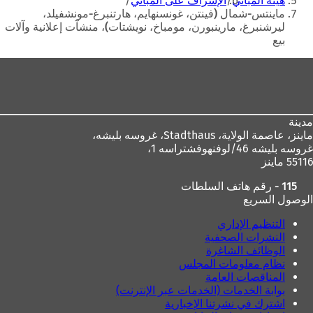
هيئة المباني
الإشراف على المباني
ماينتس-شمال (فينتن، غونسنهايم، هارتنبرغ-مونشفيلد،
ليرشنبرغ، مارينبورن، مومباخ، نويشتات)، منشآت إعلانية وآلات
بيع
منطقة
القدم
مدينة
ماينز، عاصمة الولاية،
Stadthaus، غروسه بليشه،
غروسه بليشه 46/لوفنهوفشتراسه 1،
55116 ماينز
115 - رقم هاتف السلطات
الوصول السريع
التنظيم الإداري
النشرات الصحفية
الوظائف الشاغرة
نظام معلومات المجلس
المناقصات العامة
بوابة الخدمات (الخدمات عبر الإنترنت)
اشترك في نشرتنا الإخبارية