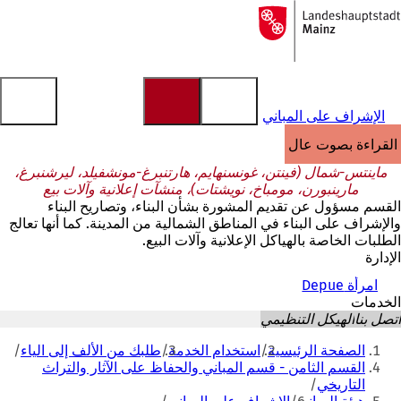
إلى
الصفحة
الانتقال إلى المحتوى
الرئيسية
الإشراف على المباني
القراءة بصوت عالٍ
ماينتس-شمال (فينتن، غونسنهايم، هارتنبرغ-مونشفيلد، ليرشنبرغ،
مارينبورن، مومباخ، نويشتات)، منشآت إعلانية وآلات بيع
القسم مسؤول عن تقديم المشورة بشأن البناء، وتصاريح البناء
والإشراف على البناء في المناطق الشمالية من المدينة. كما أنها تعالج
الطلبات الخاصة بالهياكل الإعلانية وآلات البيع.
الإدارة
امرأة Depue
الخدمات
اتصل بنا
الهيكل التنظيمي
أنت
الصفحة الرئيسية
استخدام الخدمة
طلبك من الألف إلى الياء
هنا
القسم الثامن - قسم المباني والحفاظ على الآثار والتراث
التاريخي