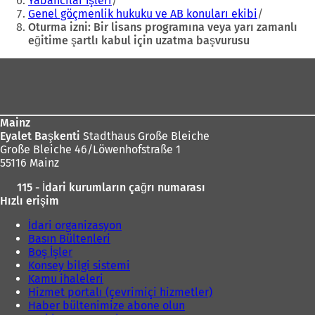
Yabancılar İşleri
e
Genel göçmenlik hukuku ve AB konuları ekibi
k
Oturma izni: Bir lisans programına veya yarı zamanlı
m
eğitime şartlı kabul için uzatma başvurusu
e
d
Ayak
e
bölgesi
a
ç
ı
ı
l
Mainz
l
ı
Eyalet Başkenti
Stadthaus Große Bleiche
ı
Große Bleiche 46/Löwenhofstraße 1
r
)
55116 Mainz
)
115 - İdari kurumların çağrı numarası
Hızlı erişim
İdari organizasyon
Basın Bültenleri
Boş İşler
Konsey bilgi sistemi
Kamu ihaleleri
Hizmet portalı (çevrimiçi hizmetler)
Haber bültenimize abone olun