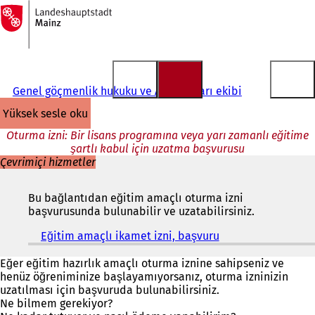
Ana
sayfaya
İçeriğe atla
Genel göçmenlik hukuku ve AB konuları ekibi
yüksek sesle oku
Oturma izni: Bir lisans programına veya yarı zamanlı eğitime
şartlı kabul için uzatma başvurusu
Çevrimiçi hizmetler
Bu bağlantıdan eğitim amaçlı oturma izni
başvurusunda bulunabilir ve uzatabilirsiniz.
Eğitim amaçlı ikamet izni, başvuru
(
Y
e
Eğer eğitim hazırlık amaçlı oturma iznine sahipseniz ve
n
henüz öğreniminize başlayamıyorsanız, oturma izninizin
i
uzatılması için başvuruda bulunabilirsiniz.
b
Ne bilmem gerekiyor?