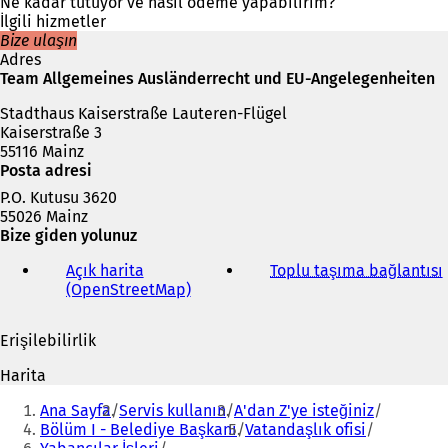
i
Ne kadar tutuyor ve nasıl ödeme yapabilirim?
r
İlgili hizmetler
s
Bize ulaşın
e
Adres
k
Team Allgemeines Ausländerrecht und EU-Angelegenheiten
m
Stadthaus Kaiserstraße Lauteren-Flügel
e
Kaiserstraße 3
d
55116 Mainz
e
Posta adresi
a
ç
P.O. Kutusu 3620
ı
55026 Mainz
l
Bize giden yolunuz
ı
r
Açık harita
Toplu taşıma bağlantısı
(
)
(OpenStreetMap)
(
Y
e
Erişilebilirlik
n
i
i
Harita
b
i
Buradasınız:
i
Ana Sayfa
Servis kullanın
A'dan Z'ye isteğiniz
r
Bölüm I - Belediye Başkanı
Vatandaşlık ofisi
s