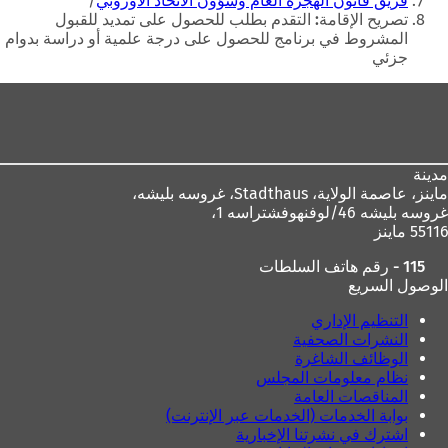
فريق قانون الهجرة العام وشؤون الاتحاد الأوروبي
ا
م
تصريح الإقامة: التقدم بطلب للحصول على تمديد للقبول
م
ة
المشروط في برنامج للحصول على درجة علمية أو دراسة بدوام
ة
ت
جزئي
ت
ب
ب
و
منطقة
و
ي
القدم
ي
ب
ب
ج
ج
د
مدينة
د
ي
ماينز، عاصمة الولاية،
Stadthaus، غروسه بليشه،
ي
د
غروسه بليشه 46/لوفنهوفشتراسه 1،
د
ة
55116 ماينز
ة
)
)
115 - رقم هاتف السلطات
الوصول السريع
التنظيم الإداري
النشرات الصحفية
الوظائف الشاغرة
نظام معلومات المجلس
المناقصات العامة
بوابة الخدمات (الخدمات عبر الإنترنت)
اشترك في نشرتنا الإخبارية