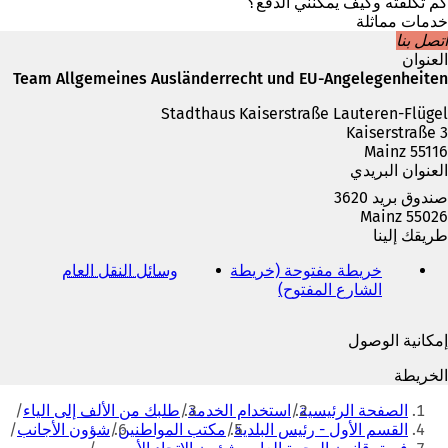
ف
كم تكلفته وكيف يمكنني الدفع؟
ي
خدمات مماثلة
ع
اتصل بنا
ل
العنوان
ا
Team Allgemeines Ausländerrecht und EU-Angelegenheiten
م
Stadthaus Kaiserstraße Lauteren-Flügel
ة
Kaiserstraße 3
ت
55116 Mainz
ب
العنوان البريدي
و
ي
صندوق بريد 3620
ب
55026 Mainz
ج
طريقك إلينا
د
ي
خريطة مفتوحة (خريطة
وسائل النقل العام
(
د
الشارع المفتوح)
(
ي
ة
ي
ف
)
ف
ت
إمكانية الوصول
ت
ح
ح
ف
الخريطة
ف
ي
أنت
ي
ع
الصفحة الرئيسية
استخدام الخدمة
طلبك من الألف إلى الياء
هنا
ع
ل
القسم الأول - رئيس البلدية
مكتب المواطنين
شؤون الأجانب
ل
ا