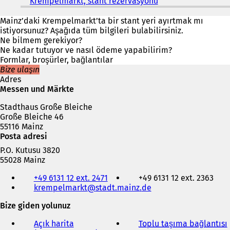
Krempelmarkt, stant rezervasyonu
(
Y
e
Mainz’daki Krempelmarkt’ta bir stant yeri ayırtmak mı
n
istiyorsunuz? Aşağıda tüm bilgileri bulabilirsiniz.
i
Ne bilmem gerekiyor?
b
Ne kadar tutuyor ve nasıl ödeme yapabilirim?
i
Formlar, broşürler, bağlantılar
r
Bize ulaşın
s
Adres
e
Messen und Märkte
k
Stadthaus Große Bleiche
m
Große Bleiche 46
e
55116 Mainz
d
Posta adresi
e
a
P.O. Kutusu 3820
ç
55028 Mainz
ı
Telefon,
l
+49 6131 12 ext. 2471
+49 6131 12 ext. 2363
faks
ı
krempelmarkt
stadt.mainz
de
ve
r
e-
Bize giden yolunuz
)
posta
adresi
Açık harita
Toplu taşıma bağlantısı
(