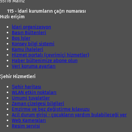
55116 Mainz
115 - İdari kurumların çağrı numarası
Hızlı erişim
İdari organizasyon
Basın Bültenleri
Boş İşler
Konsey bilgi sistemi
Kamu ihaleleri
Hizmet portalı (çevrimiçi hizmetler)
Haber bültenimize abone olun
Veri koruma ayarları
Şehir Hizmetleri
Şehir haritası
WLAN etkin noktaları
Umumi tuvaletler
Zaman çizelgesi bilgileri
Emzirme ve bez değiştirme kılavuzu
Acil durum girişi - çocukların yardım bulabileceği yer
Web Kameraları
Resim servisi